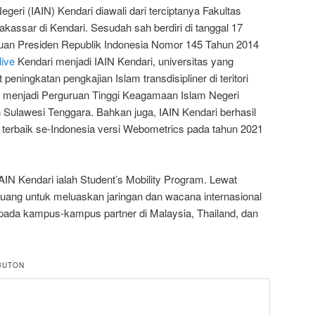
egeri (IAIN) Kendari diawali dari terciptanya Fakultas
Makassar di Kendari. Sesudah sah berdiri di tanggal 17
uan Presiden Republik Indonesia Nomor 145 Tahun 2014
live
Kendari menjadi IAIN Kendari, universitas yang
eningkatan pengkajian Islam transdisipliner di teritori
ah menjadi Perguruan Tinggi Keagamaan Islam Negeri
h Sulawesi Tenggara. Bahkan juga, IAIN Kendari berhasil
 terbaik se-Indonesia versi Webometrics pada tahun 2021
IAIN Kendari ialah Student’s Mobility Program. Lewat
uang untuk meluaskan jaringan dan wacana internasional
ar pada kampus-kampus partner di Malaysia, Thailand, dan
BUTON