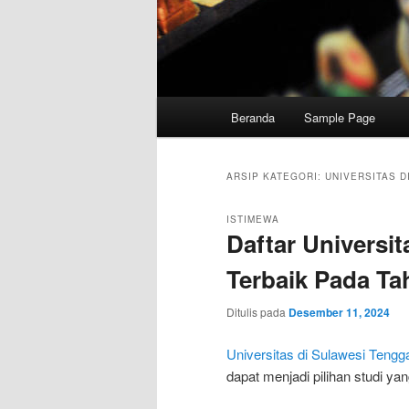
Menu
Beranda
Sample Page
utama
ARSIP KATEGORI:
UNIVERSITAS 
ISTIMEWA
Daftar Universi
Terbaik Pada Ta
Ditulis pada
Desember 11, 2024
Universitas di Sulawesi Tengg
dapat menjadi pilihan studi ya