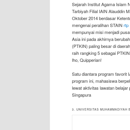
Sejarah Institut Agama Islam N
Tarbiyah Filial IAIN Alauddin 
Oktober 2014 berdasar Ketent
mengenai peralihan STAIN
rtp 
mempunyai misi menjadi pusat p
Asia ini pada akhirnya berub
(PTKIN) paling besar di daera
raih rangking 5 sebagai PTKIN
lho, Quipperian!
Satu diantara program favorit 
program ini, mahasiswa berpel
lewat aktivitas lawatan belaj
Singapura
3. UNIVERSITAS MUHAMMADIYAH 