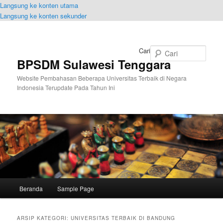
Langsung ke konten utama
Langsung ke konten sekunder
Cari
BPSDM Sulawesi Tenggara
Website Pembahasan Beberapa Universitas Terbaik di Negara
Indonesia Terupdate Pada Tahun Ini
Menu
Beranda
Sample Page
utama
ARSIP KATEGORI:
UNIVERSITAS TERBAIK DI BANDUNG