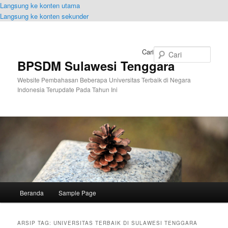
Langsung ke konten utama
Langsung ke konten sekunder
Cari
BPSDM Sulawesi Tenggara
Website Pembahasan Beberapa Universitas Terbaik di Negara
Indonesia Terupdate Pada Tahun Ini
Menu
Beranda
Sample Page
utama
ARSIP TAG:
UNIVERSITAS TERBAIK DI SULAWESI TENGGARA