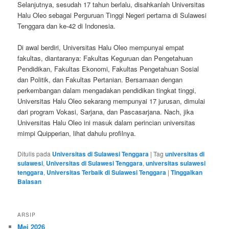
Selanjutnya, sesudah 17 tahun berlalu, disahkanlah Universitas
Halu Oleo sebagai Perguruan Tinggi Negeri pertama di Sulawesi
Tenggara dan ke-42 di Indonesia.
Di awal berdiri, Universitas Halu Oleo mempunyai empat
fakultas, diantaranya: Fakultas Keguruan dan Pengetahuan
Pendidikan, Fakultas Ekonomi, Fakultas Pengetahuan Sosial
dan Politik, dan Fakultas Pertanian. Bersamaan dengan
perkembangan dalam mengadakan pendidikan tingkat tinggi,
Universitas Halu Oleo sekarang mempunyai 17 jurusan, dimulai
dari program Vokasi, Sarjana, dan Pascasarjana. Nach, jika
Universitas Halu Oleo ini masuk dalam perincian universitas
mimpi Quipperian, lihat dahulu profilnya.
Ditulis pada
Universitas di Sulawesi Tenggara
|
Tag
universitas di
sulawesi
,
Universitas di Sulawesi Tenggara
,
universitas sulawesi
tenggara
,
Universitas Terbaik di Sulawesi Tenggara
|
Tinggalkan
Balasan
ARSIP
Mei 2026