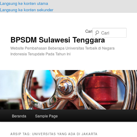
Langsung ke konten utama
Langsung ke konten sekunder
Cari
BPSDM Sulawesi Tenggara
Website Pembahasan Beberapa Universitas Terbaik di Negara
Indonesia Terupdate Pada Tahun Ini
Menu
Beranda
Sample Page
utama
ARSIP TAG:
UNIVERSITAS YANG ADA DI JAKARTA