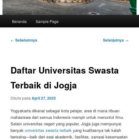
Menu
Beranda
Sample Page
utama
Navigasi
←
Sebelumnya
Selanjutnya
→
Tulisan
Daftar Universitas Swasta
Terbaik di Jogja
Ditulis pada
April 27, 2025
Yogyakarta dikenal sebagai kota pelajar, area di mana ribuan
mahasiswa dari semua Indonesia mampir untuk menuntut ilmu.
Selain universitas negeri yang populer, Jogja juga mempunyai
banyak
universitas swasta terbaik
yang kualitasnya tak kalah
bersaing—baik dari segi akademik, fasilitas, sampai kesempatan