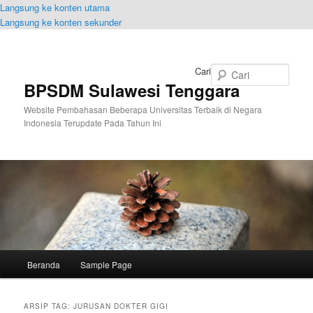
Langsung ke konten utama
Langsung ke konten sekunder
Cari
BPSDM Sulawesi Tenggara
Website Pembahasan Beberapa Universitas Terbaik di Negara
Indonesia Terupdate Pada Tahun Ini
Menu
Beranda
Sample Page
utama
ARSIP TAG:
JURUSAN DOKTER GIGI