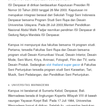
ISI Denpasar di dirikan berdasarkan Keputusan Presiden RI
Nomor 33 Tahun 2003 tanggal 26 Mei 2003. Keputusan ini
merupakan integrasi berasal dari Sekolah Tinggi Seni Indonesia
Denpasar bersama Program Studi Seni Rupa dan Desain
Universitas Udayana. Pada 28 Juli 2003,Menteri Pendidikan
Nasional Abdul Malik Fadjar resmikan pendirian ISI Denpasar di
Gedung Natya Mandala ISI Denpasar.
Kampus ini mempunyai dua fakultas bersama 19 program studi.
Pertama, tersedia Fakultas Seni Rupa dan Desain bersama
program studi Desain Komunikasi Visual, Desain Interior, Desain
Mode, Seni Murni, Kriya, Animasi, Fotografi, Film dan TV, serta
Desain Produk. Sedangkan
slot thailand super gacor
di Fakultas
Seni Pertunjukan tersedia program studi Seni Karawitan, Tari,
Musik, Seni Pedalangan, dan Pendidikan Seni Pertunjukan.
4. UNIVERSITAS WARMADEWA
Kampus ini beralamat di Sumerta Kelod, Denpasar, Bali.
Warmadewa berada di lingkungan Kopertis Wilayah VIII di bawah
naungan Yayasan Korpri Bali. Pada 17 Juli 1984, Universitas
Warmadewa formal di dirikan. Setelah itu, universitas bentukan