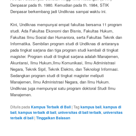
Denpasar pada th. 1980. Kemudian pada th. 1984, STIK
Denpasar berkembang jadi Undiknas sampai waktu ini.
Kini, Undiknas mempunyai empat fakultas bersama 11 program
studi. Ada Fakultas Ekonomi dan Bisnis, Fakultas Hukum,
Fakultas Ilmu Sosial dan Humaniora, serta Fakultas Teknik dan
Informatika. Sembilan program studi di Undiknas di antaranya
pada tingkat sarjana dan tiga program studi kembali di tingkat
magister. Program studi di tingkat sarjana adalah Manajemen,
Akuntansi, Ilmu Hukum,Ilmu Komunikasi, Ilmu Administrasi
Negara, Teknik Sipil, Teknik Elektro, dan Teknologi Informasi.
Sedangkan program studi di tingkat magister meliputi
Manajemen, Ilmu Administrasi Negara, dan Ilmu Hukum.
Undiknas juga mempunyai satu program doktoral Studi Ilmu
Manajemen.
Ditulis pada
Kampus Terbaik di Bali
|
Tag
kampus bali
,
kampus di
bali
,
kampus terbaik di bali
,
universitas di bali terbaik
,
universitas
terbaik di bali
|
Tinggalkan Balasan