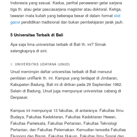
Indonesia yang sesuai. Kedua, perihal penawaran gelar sarjana
tiga th. atau gelar pascasarjana magister atau doktoral. Ketiga,
tawaran mata kuliah yang beberapa besar di dalam format
slot
gacor
pendidikan tradisional dan bukan pembelajaran jarak jauh.
5 Universitas Terbaik di Bali
Apa saja lima universitas terbaik di Bali th. ini? Simak
selengkapnya di sini.
1. UNIVERSITAS UDAYANA (UNUD)
Unud memimpin daftar universitas terbaik di Bali menurut
penilaian uniRank th. ini. Kampus yang terdapat di Jimbaran,
Kabupaten Badung, Bali ini di dirikan pada 29 September 1962.
Selain di Badung, Unud juga mempunyai universitas cabang di
Denpasar.
Kampus ini mempunyai 13 fakultas, di antaranya: Fakultas Ilmu
Budaya, Fakultas Kedokteran, Fakultas Kedokteran Hewan,
Fakultas Pariwisata, Fakultas Pertanian, Fakultas Teknologi
Pertanian, dan Fakultas Peternakan. Kemudian tersedia Fakultas
Ekonomi dan Bisnis, Fakultas Hukum, Fakultas Ilmu Sosial dan