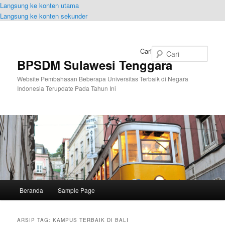
Langsung ke konten utama
Langsung ke konten sekunder
Cari
BPSDM Sulawesi Tenggara
Website Pembahasan Beberapa Universitas Terbaik di Negara
Indonesia Terupdate Pada Tahun Ini
Menu
Beranda
Sample Page
utama
ARSIP TAG:
KAMPUS TERBAIK DI BALI