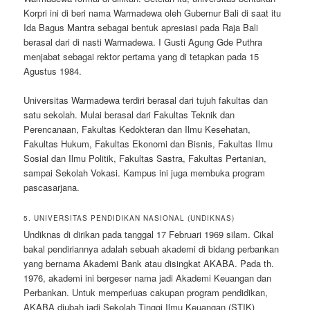
Korpri ini di beri nama Warmadewa oleh Gubernur Bali di saat itu
Ida Bagus Mantra sebagai bentuk apresiasi pada Raja Bali
berasal dari di nasti Warmadewa. I Gusti Agung Gde Puthra
menjabat sebagai rektor pertama yang di tetapkan pada 15
Agustus 1984.
Universitas Warmadewa terdiri berasal dari tujuh fakultas dan
satu sekolah. Mulai berasal dari Fakultas Teknik dan
Perencanaan, Fakultas Kedokteran dan Ilmu Kesehatan,
Fakultas Hukum, Fakultas Ekonomi dan Bisnis, Fakultas Ilmu
Sosial dan Ilmu Politik, Fakultas Sastra, Fakultas Pertanian,
sampai Sekolah Vokasi. Kampus ini juga membuka program
pascasarjana.
5. UNIVERSITAS PENDIDIKAN NASIONAL (UNDIKNAS)
Undiknas di dirikan pada tanggal 17 Februari 1969 silam. Cikal
bakal pendiriannya adalah sebuah akademi di bidang perbankan
yang bernama Akademi Bank atau disingkat AKABA. Pada th.
1976, akademi ini bergeser nama jadi Akademi Keuangan dan
Perbankan. Untuk memperluas cakupan program pendidikan,
AKABA diubah jadi Sekolah Tinggi Ilmu Keuangan (STIK)