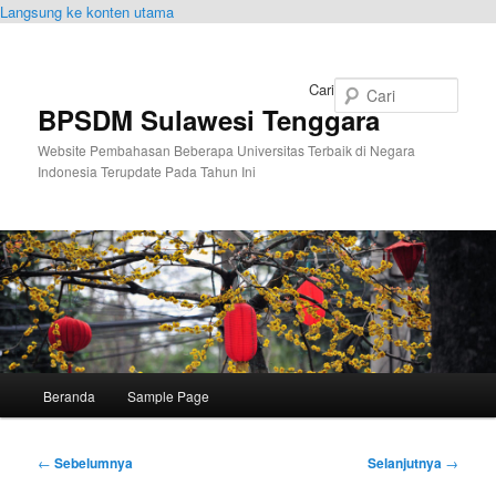
Langsung ke konten utama
Cari
BPSDM Sulawesi Tenggara
Website Pembahasan Beberapa Universitas Terbaik di Negara
Indonesia Terupdate Pada Tahun Ini
Menu
Beranda
Sample Page
utama
Navigasi
←
Sebelumnya
Selanjutnya
→
Tulisan