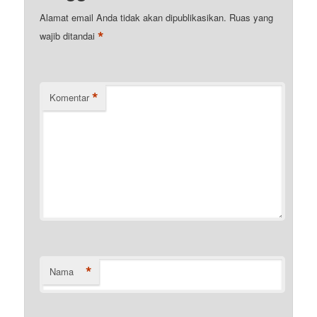
Alamat email Anda tidak akan dipublikasikan.
Ruas yang
*
wajib ditandai
*
Komentar
*
Nama