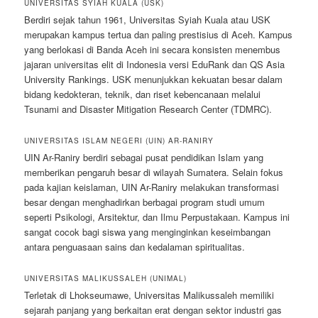
UNIVERSITAS SYIAH KUALA (USK)
Berdiri sejak tahun 1961, Universitas Syiah Kuala atau USK
merupakan kampus tertua dan paling prestisius di Aceh. Kampus
yang berlokasi di Banda Aceh ini secara konsisten menembus
jajaran universitas elit di Indonesia versi EduRank dan QS Asia
University Rankings. USK menunjukkan kekuatan besar dalam
bidang kedokteran, teknik, dan riset kebencanaan melalui
Tsunami and Disaster Mitigation Research Center (TDMRC).
UNIVERSITAS ISLAM NEGERI (UIN) AR-RANIRY
UIN Ar-Raniry berdiri sebagai pusat pendidikan Islam yang
memberikan pengaruh besar di wilayah Sumatera. Selain fokus
pada kajian keislaman, UIN Ar-Raniry melakukan transformasi
besar dengan menghadirkan berbagai program studi umum
seperti Psikologi, Arsitektur, dan Ilmu Perpustakaan. Kampus ini
sangat cocok bagi siswa yang menginginkan keseimbangan
antara penguasaan sains dan kedalaman spiritualitas.
UNIVERSITAS MALIKUSSALEH (UNIMAL)
Terletak di Lhokseumawe, Universitas Malikussaleh memiliki
sejarah panjang yang berkaitan erat dengan sektor industri gas