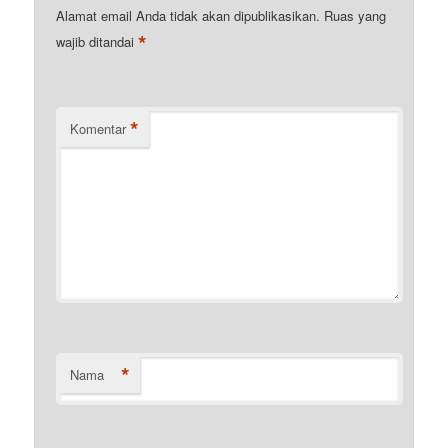
Alamat email Anda tidak akan dipublikasikan.
Ruas yang
*
wajib ditandai
*
Komentar
*
Nama