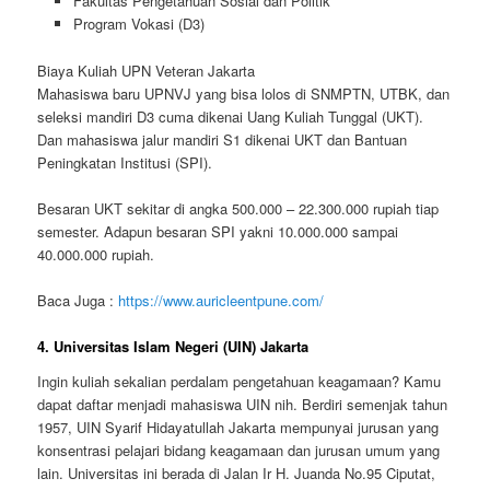
Fakultas Pengetahuan Sosial dan Politik
Program Vokasi (D3)
Biaya Kuliah UPN Veteran Jakarta
Mahasiswa baru UPNVJ yang bisa lolos di SNMPTN, UTBK, dan
seleksi mandiri D3 cuma dikenai Uang Kuliah Tunggal (UKT).
Dan mahasiswa jalur mandiri S1 dikenai UKT dan Bantuan
Peningkatan Institusi (SPI).
Besaran UKT sekitar di angka 500.000 – 22.300.000 rupiah tiap
semester. Adapun besaran SPI yakni 10.000.000 sampai
40.000.000 rupiah.
Baca Juga :
https://www.auricleentpune.com/
4. Universitas Islam Negeri (UIN) Jakarta
Ingin kuliah sekalian perdalam pengetahuan keagamaan? Kamu
dapat daftar menjadi mahasiswa UIN nih. Berdiri semenjak tahun
1957, UIN Syarif Hidayatullah Jakarta mempunyai jurusan yang
konsentrasi pelajari bidang keagamaan dan jurusan umum yang
lain. Universitas ini berada di Jalan Ir H. Juanda No.95 Ciputat,