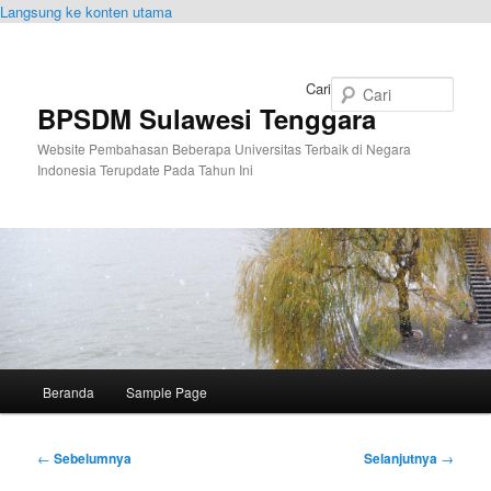
Langsung ke konten utama
Cari
BPSDM Sulawesi Tenggara
Website Pembahasan Beberapa Universitas Terbaik di Negara
Indonesia Terupdate Pada Tahun Ini
Menu
Beranda
Sample Page
utama
Navigasi
←
Sebelumnya
Selanjutnya
→
Tulisan