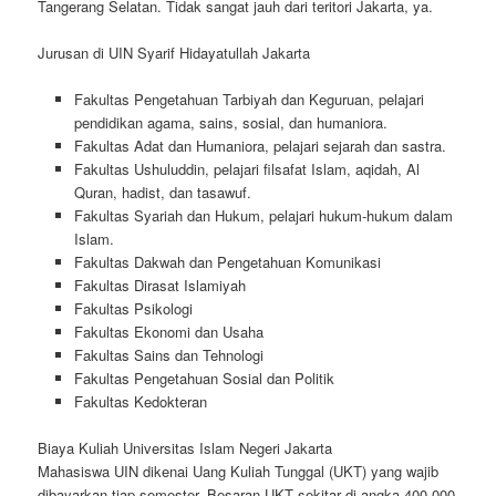
Tangerang Selatan. Tidak sangat jauh dari teritori Jakarta, ya.
Jurusan di UIN Syarif Hidayatullah Jakarta
Fakultas Pengetahuan Tarbiyah dan Keguruan, pelajari
pendidikan agama, sains, sosial, dan humaniora.
Fakultas Adat dan Humaniora, pelajari sejarah dan sastra.
Fakultas Ushuluddin, pelajari filsafat Islam, aqidah, Al
Quran, hadist, dan tasawuf.
Fakultas Syariah dan Hukum, pelajari hukum-hukum dalam
Islam.
Fakultas Dakwah dan Pengetahuan Komunikasi
Fakultas Dirasat Islamiyah
Fakultas Psikologi
Fakultas Ekonomi dan Usaha
Fakultas Sains dan Tehnologi
Fakultas Pengetahuan Sosial dan Politik
Fakultas Kedokteran
Biaya Kuliah Universitas Islam Negeri Jakarta
Mahasiswa UIN dikenai Uang Kuliah Tunggal (UKT) yang wajib
dibayarkan tiap semester. Besaran UKT sekitar di angka 400.000